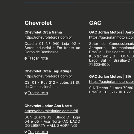
Chevrolet
GAC
Chevrolet Orca Gama
GAC Jorlan Motors | Aero
https://chevroletorca.com.br
https://gacjorlanmotors.co
Quadra 01 Nº 940 Loja 02 -
Setor de Concessionár
Setor Industrial - Em frente ao
Aeroporto Internacion
Corpo de Bombeiros
Brasília Presidente Jus
Kubitschek , 0 - UC4. 
Traçar rota
Lago Sul - Brasília-DF
71.608-900.
Chevrolet Orca Taguatinga
https://chevroletorca.com.br
GAC Jorlan Motors | SIA
https://gacjorlanmotors.co
QS. 01 - Rua 212 - Lotes 21 St.
de Concessionárias
SIA Trecho 2 Lotes 70/80 
Brasília - DF, 71200-022
Traçar rota
Chevrolet Jorlan Asa Norte
https://chevroletjorlan.com.br/df
SCN Quadra 03 - Bloco C - Loja
04 e 05 - Asa Norte (AO LADO
DO LIBERTY MALL SHOPPING)
Traçar rota