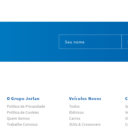
O Grupo Jorlan
Veículos Novos
C
Politica de Privacidade
Todos
S
Politica de Cookies
Elétricos
V
Quem Somos
Carros
O
Trabalhe Conosco
SUVs & Crossovers
C