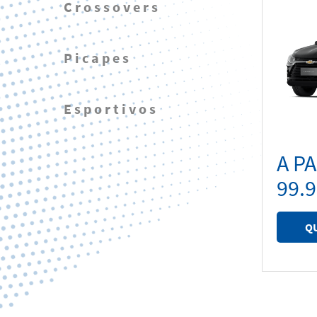
Crossovers
Picapes
Esportivos
A P
99.
Q