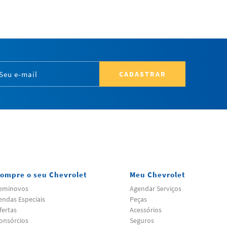
CADASTRAR
ompre o seu Chevrolet
Meu Chevrolet
eminovos
Agendar Serviços
endas Especiais
Peças
fertas
Acessórios
onsórcios
Seguros