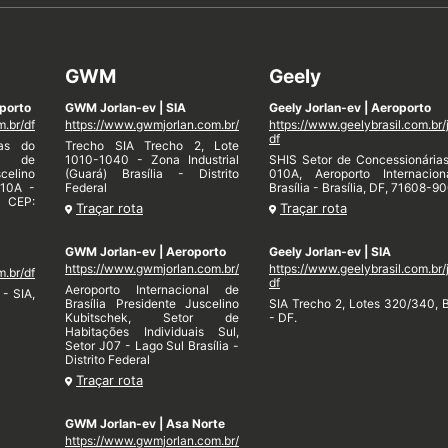
GWM
Geely
porto
GWM Jorlan-ev | SIA
Geely Jorlan-ev | Aeroporto
m.br/df
https://www.gwmjorlan.com.br/
https://www.geelybrasil.com.br/
df
ias do
Trecho SIA Trecho 2, Lote
al de
1010-1040 - Zona Industrial
SHIS Setor de Concessionária
celino
(Guará) Brasília - Distrito
010A, Aeroporto Internacio
010A -
Federal
Brasília - Brasília, DF, 71608-90
. CEP:
Traçar rota
Traçar rota
GWM Jorlan-ev | Aeroporto
Geely Jorlan-ev | SIA
https://www.gwmjorlan.com.br/
https://www.geelybrasil.com.br/
m.br/df
df
Aeroporto Internacional de
- SIA,
Brasília Presidente Juscelino
SIA Trecho 2, Lotes 320/340, B
Kubitschek, Setor de
- DF.
Habitações Individuais Sul,
Setor J07 - Lago Sul Brasília -
Distrito Federal
Traçar rota
GWM Jorlan-ev | Asa Norte
https://www.gwmjorlan.com.br/