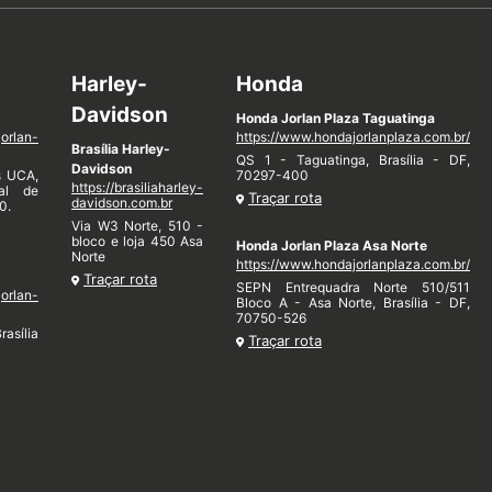
Harley-
Honda
Davidson
Honda Jorlan Plaza Taguatinga
jorlan-
https://www.hondajorlanplaza.com.br/
Brasília Harley-
QS 1 - Taguatinga, Brasília - DF,
Davidson
s UCA,
70297-400
https://brasiliaharley-
nal de
Traçar rota
davidson.com.br
0.
Via W3 Norte, 510 -
bloco e loja 450 Asa
Honda Jorlan Plaza Asa Norte
Norte
https://www.hondajorlanplaza.com.br/
Traçar rota
SEPN Entrequadra Norte 510/511
jorlan-
Bloco A - Asa Norte, Brasília - DF,
70750-526
rasília
Traçar rota