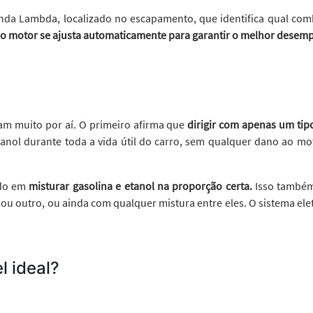
a Lambda, localizado no escapamento, que identifica qual combu
o motor se ajusta automaticamente para garantir o melhor desem
lam muito por aí. O primeiro afirma que
dirigir com apenas um tip
anol durante toda a vida útil do carro, sem qualquer dano ao moto
ado em
misturar gasolina e etanol na proporção certa.
Isso também
u outro, ou ainda com qualquer mistura entre eles. O sistema ele
l ideal?