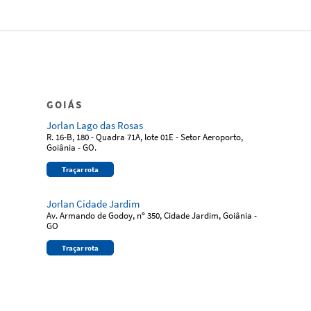
GOIÁS
Jorlan Lago das Rosas
R. 16-B, 180 - Quadra 71A, lote 01E - Setor Aeroporto,
Goiânia - GO.
Traçar rota
Jorlan Cidade Jardim
Av. Armando de Godoy, nº 350, Cidade Jardim, Goiânia -
GO
Traçar rota