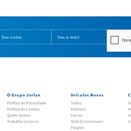
O Grupo Jorlan
Veículos Novos
C
Politica de Privacidade
Todos
S
Politica de Cookies
Elétricos
V
Quem Somos
Carros
O
Trabalhe Conosco
SUVs & Crossovers
C
Picapes