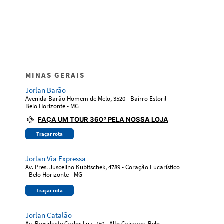
MINAS GERAIS
Jorlan Barão
Avenida Barão Homem de Melo, 3520 - Bairro Estoril -
Belo Horizonte - MG
FAÇA UM TOUR 360º PELA NOSSA LOJA
Traçar rota
Jorlan Via Expressa
Av. Pres. Juscelino Kubitschek, 4789 - Coração Eucarístico
- Belo Horizonte - MG
Traçar rota
Jorlan Catalão
Av. Presidente Carlos Luz, 750 - Alto Caiçaras, Belo