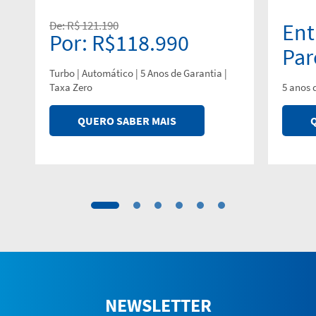
De: R$ 121.190
Ent
Por: R$118.990
Par
Turbo | Automático | 5 Anos de Garantia |
Taxa Zero
5 anos 
QUERO SABER MAIS
NEWSLETTER