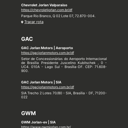
Chevrolet Jorlan Valparaíso
https://chevroletjorlan.com.br/df
Parque Rio Branco, Q 02 Lote 07, 72.870-004.
Traçar rota
GAC
GAC Jorlan Motors | Aeroporto
https://gacjorlanmotors.com.br/df
Setor de Concessionárias do Aeroporto Internacional
de Brasília Presidente Juscelino Kubitschek , 0 -
UC4. 010A - Lago Sul - Brasília-DF. CEP: 71.608-
900.
GAC Jorlan Motors | SIA
https://gacjorlanmotors.com.br/df
SIA Trecho 2 Lotes 70/80 - SIA, Brasília - DF, 71200-
022
GWM
GWM Jorlan-ev | SIA
https://www.gwmjorlan.com.br/